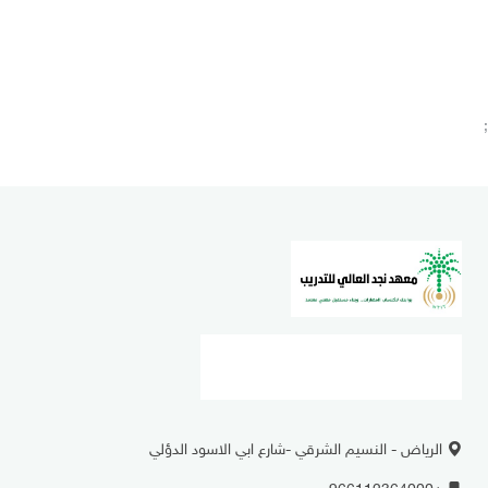
;
الرياض - النسيم الشرقي -شارع ابي الاسود الدؤلي
+966112364000