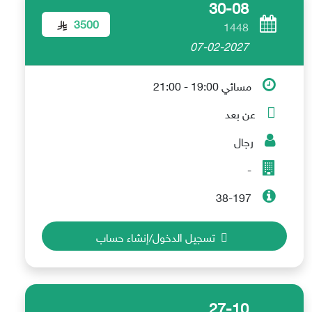
30-08
3500
1448
07-02-2027
مسائي 19:00 - 21:00
عن بعد
رجال
-
38-197
تسجيل الدخول/إنشاء حساب
27-10