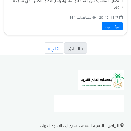
سوق...
20-12-1447
مشاهدات: 454
اقرأ المزيد
« السابق
التالي »
الرياض - النسيم الشرقي -شارع ابي الاسود الدؤلي