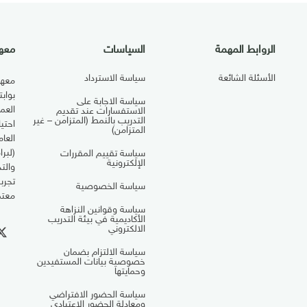
الروابط المهمة
السياسات
معهد
الأسئلة الشائعة
سياسة الاسترداد
معهد
بواب
سياسة الاجابة على
العم
الاستفسارات عند تقديم
التدريب بالنمط (المتزامن – غير
احتي
المتزامن)
العا
(لبرا
سياسة تقييم المقررات
الإلكترونية
والت
تجرب
سياسة الخصوصية
معتم
سياسة وقوانين النزاهة
الأكاديمية في بيئة التدريب
الالكتروني
سياسة الالتزام بضمان
خصوصية بيانات المستفيدين
وحمايتها
سياسة الحضور الافتراضي
ومعادلة الحضور الاعتيادي