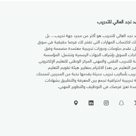
 نجد العالي للتدريب
 نجد العالي للتدريب هو أكثر من مجرد جهة تدريب… بل
تك لاكتساب المهارات التي تفتح لك فرصا حقيقية في سوق
ل. نقدم دبلومات ودورات تدريبية معتمدة مصممة وفق
اجات السوق بإشراف الجهات الرسمية وتشمل: المؤسسة
مة للتدريب التقني والمهني المركز الوطني للتعليم الإلكتروني
مج التعليم عن بعد) الالتزام بمعايير هيئة تقويم التعليم
دريب بأساليب تدريب حديثة يقدمها نخبة من المدربين لنمنحك
ة تدريبية احترافية تجمع بين المعرفة والتطبيق بشهادات
دة تعزز فرصك في التوظيف والتطوير المهني.