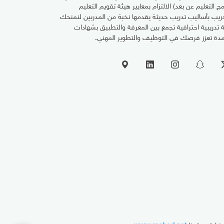
مج التعليم عن بعد) الالتزام بمعايير هيئة تقويم التعليم
دريب بأساليب تدريب حديثة يقدمها نخبة من المدربين لنمنحك
ة تدريبية احترافية تجمع بين المعرفة والتطبيق بشهادات
دة تعزز فرصك في التوظيف والتطوير المهني.
زيارة موقعنا
www.mahed.net