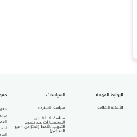
الروابط المهمة
السياسات
معهد
الأسئلة الشائعة
سياسة الاسترداد
معهد
بواب
سياسة الاجابة على
العم
الاستفسارات عند تقديم
التدريب بالنمط (المتزامن – غير
احتي
المتزامن)
العا