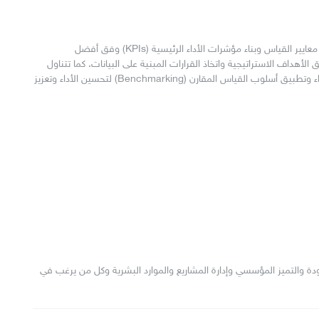
تُزود هذه الدورة المشاركين بالمعارف والمهارات اللازمة لصياغة معايير القياس وبناء مؤشرات الأداء الرئيسية (KPIs) وفق أفضل
هداف الاستراتيجية واتخاذ القرارات المبنية على البيانات. كما تتناول
منهجية بطاقة الأداء المتوازن (BSC) وإعداد دليل مؤشرات الأداء وتطبيق أسلوب القياس المقارن (Benchmarking) لتحسين الأداء وتعزيز
ة والتميز المؤسسي وإدارة المشاريع والموارد البشرية وكل من يرغب في