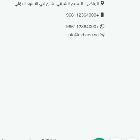
الرياض - النسيم الشرقي -شارع ابي الاسود الدؤلي
+966112364000
+966112364000
info@njd.edu.sa
© 2026
جميع الحقوق محفوظة | ن