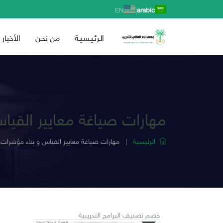
|
EN
arabic
الـرئـيـسـيـة
من نحن
الأخبار
مهارات صياغة معايير القياس
الرئيسية
|
مهارات صياغة معايير القياس و بناء مؤشرات ا
خصم تصنيف البرامج التدريبية