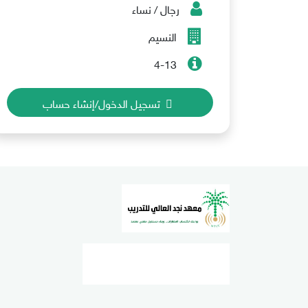
رجال / نساء
النسيم
4-13
تسجيل الدخول/إنشاء حساب