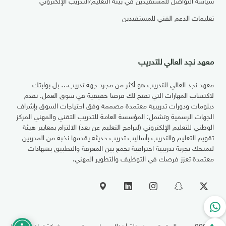
تعليمات الدعم الفني للمستفيدين
معهد نجد العالي للتدريب
معهد نجد العالي للتدريب هو أكثر من مجرد جهة تدريب… بل بوابتك
لاكتساب المهارات التي تفتح لك فرصا حقيقية في سوق العمل. نقدم
دبلومات ودورات تدريبية معتمدة مصممة وفق احتياجات السوق بإشراف
الجهات الرسمية وتشمل: المؤسسة العامة للتدريب التقني والمهني المركز
الوطني للتعليم الإلكتروني (لبرامج التعليم عن بعد) الالتزام بمعايير هيئة
تقويم التعليم والتدريب بأساليب تدريب حديثة يقدمها نخبة من المدربين
لنمنحك تجربة تدريبية احترافية تجمع بين المعرفة والتطبيق بشهادات
معتمدة تعزز فرصك في التوظيف والتطوير المهني.
© 2026
جميع الحقوق محفوظة | نظام معاهد مقدم من شركة توافق الحلول