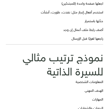
اجعلها صفحة واحدة (للمبتدئين)
استخدم أفعال إنجاز مثل: نفذت، طورت، أنشأت
حدّثها باستمرار
أضف رابط ملف أعمال إن وجد
راجعها لغويًا قبل الإرسال
نموذج ترتيب مثالي
للسيرة الذاتية
المعلومات الشخصية
الهدف المهني
المهارات
الدورات والشهادات