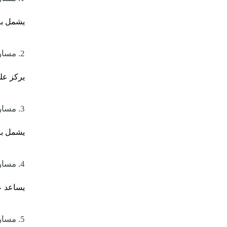
يشمل برا
2. مسار الإدارة والقيادة
يركز على
3. مسار التقنية والتحول الرقمي
يشمل ب
4. مسار المالية والمحاسبة
يساعد عل
5. مسار السلامة والصحة المهنية