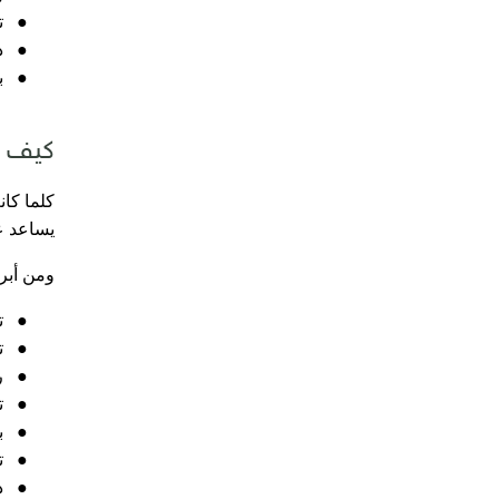
●
ت
●
د
●
ب
كيف ت
كلما كان
يساعد عل
ومن أبرز
●
ت
●
ت
●
ر
●
ت
●
ب
●
ت
●
د