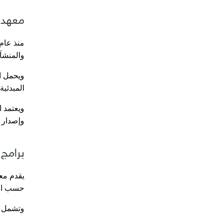
معهد ن
والمنشآ
المبدئية للتدريب الإلك
ويعتمد ا
وإصدار 
برامج 
يقدم معه
حسب احت
وتشمل ا