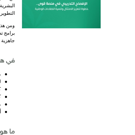
البشرية
التطوير 
ومن هذا
جاهزية 
في هذ
●
م
●
ل
●
ك
●
ك
●
م
●
أ
ما هو