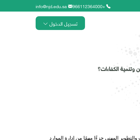
info@njd.edu.sa
+966112364000
تسجيل الدخول
 وتنمية الكفاءات؟
لتطوير المهني جزءًا مهمًا من إدارة الموارد