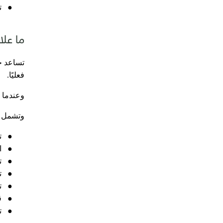
●
ت
ما علا
تساعد خط
فعليًا.
وعندما ت
وتشمل ال
●
ت
●
ا
●
ت
●
ت
●
ت
●
ق
●
ت