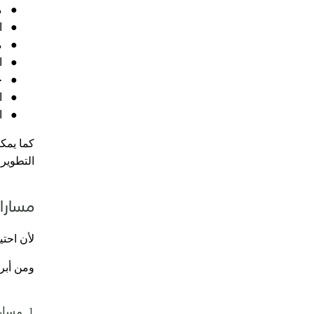
●
م
●
ا
●
م
●
ا
●
ح
●
ا
●
ا
كما يمك
التطوير
مسارات
لأن احت
ومن أبر
1. مسار الموارد البشرية وأنظمة العمل