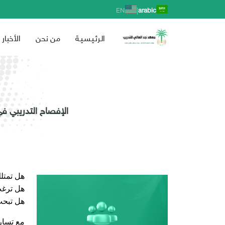
|
EN
arabic
الـرئـيـسـيـة
من نحن
الأخبار
الإفصاح التدريبي 
هل تمتل
هل ترغب
هل تبحث 
مع تسارع