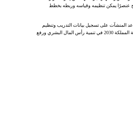
ح عنصرًا يمكن تنظيمه وقياسه وربطه بخطط
اعد المنشآت على تسجيل بيانات التدريب وتنظيم
برامج تطوير الموظفين وتعزيز ثقافة التعلم المستمر بما يواكب مستهدفات رؤية المملكة 2030 في تنمية رأس المال البشري ورفع