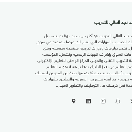
 نجد العالي للتدريب
 نجد العالي للتدريب هو أكثر من مجرد جهة تدريب… بل
تك لاكتساب المهارات التي تفتح لك فرصا حقيقية في سوق
ل. نقدم دبلومات ودورات تدريبية معتمدة مصممة وفق
اجات السوق بإشراف الجهات الرسمية وتشمل: المؤسسة
مة للتدريب التقني والمهني المركز الوطني للتعليم الإلكتروني
مج التعليم عن بعد) الالتزام بمعايير هيئة تقويم التعليم
دريب بأساليب تدريب حديثة يقدمها نخبة من المدربين لنمنحك
ة تدريبية احترافية تجمع بين المعرفة والتطبيق بشهادات
دة تعزز فرصك في التوظيف والتطوير المهني.