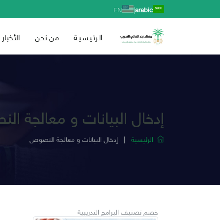
|
EN
arabic
الـرئـيـسـيـة
من نحن
الأخبار
إدخال البيانات و معالجة ا
الرئيسية
|
إدخال البيانات و معالجة النصوص
خصم تصنيف البرامج التدريبية