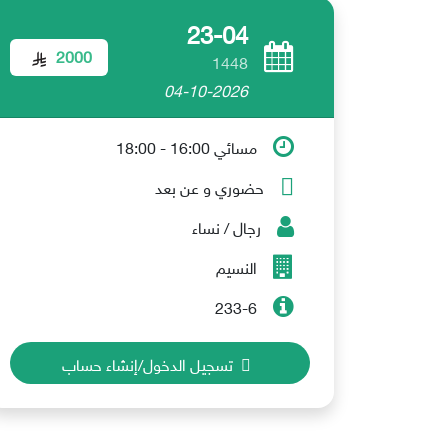
23-04
2000
1448
04-10-2026
مسائي 16:00 - 18:00
حضوري و عن بعد
رجال / نساء
النسيم
233-6
تسجيل الدخول/إنشاء حساب