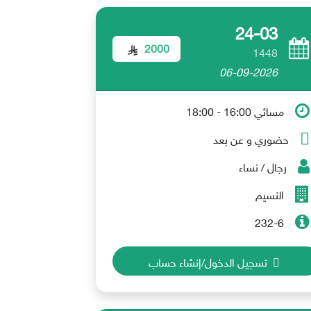
24-03
2000
1448
06-09-2026
مسائي 16:00 - 18:00
حضوري و عن بعد
رجال / نساء
النسيم
232-6
تسجيل الدخول/إنشاء حساب