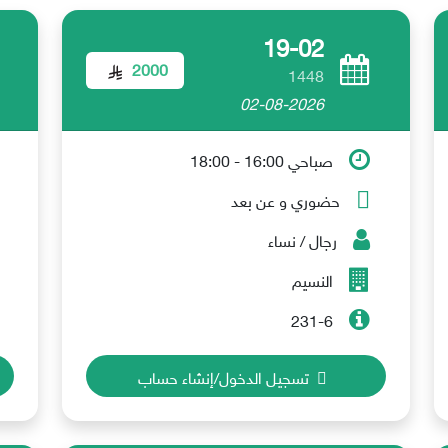
19-02
2000
1448
02-08-2026
صباحي 16:00 - 18:00
حضوري و عن بعد
رجال / نساء
النسيم
231-6
تسجيل الدخول/إنشاء حساب