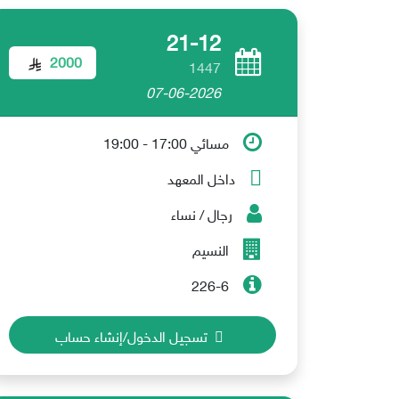
21-12
2000
1447
07-06-2026
مسائي 17:00 - 19:00
داخل المعهد
رجال / نساء
النسيم
226-6
تسجيل الدخول/إنشاء حساب