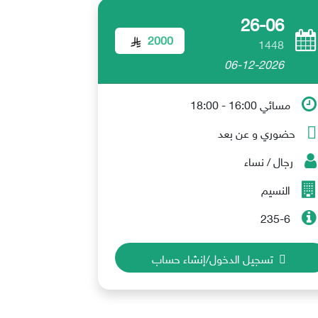
26-06
2000
1448
06-12-2026
مسائي 16:00 - 18:00
حضوري و عن بعد
رجال / نساء
النسيم
235-6
تسجيل الدخول/إنشاء حساب