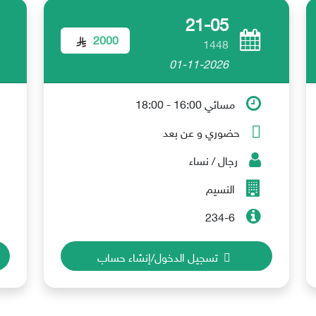
21-05
2000
1448
01-11-2026
مسائي 16:00 - 18:00
حضوري و عن بعد
رجال / نساء
النسيم
234-6
تسجيل الدخول/إنشاء حساب