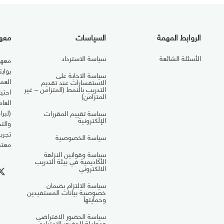
الروابط المهمة
السياسات
معهد
الأسئلة الشائعة
سياسة الاسترداد
معهد
بواب
سياسة الاجابة على
العم
الاستفسارات عند تقديم
التدريب بالنمط (المتزامن – غير
احتي
المتزامن)
العا
(لبرا
سياسة تقييم المقررات
الإلكترونية
والت
تجرب
سياسة الخصوصية
معتم
سياسة وقوانين النزاهة
الأكاديمية في بيئة التدريب
الالكتروني
سياسة الالتزام بضمان
خصوصية بيانات المستفيدين
وحمايتها
سياسة الحضور الافتراضي
ومعادلة الحضور الاعتيادي