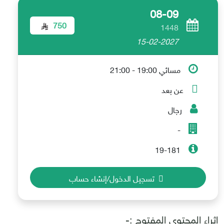
08-09
750
1448
15-02-2027
مسائي 19:00 - 21:00
عن بعد
رجال
-
19-181
تسجيل الدخول/إنشاء حساب
إثراء المحتوى المفتوح :-