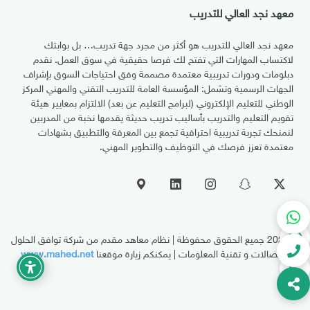
معهد نجد العالي للتدريب
معهد نجد العالي للتدريب هو أكثر من مجرد جهة تدريب… بل بوابتك
لاكتساب المهارات التي تفتح لك فرصا حقيقية في سوق العمل. نقدم
دبلومات ودورات تدريبية معتمدة مصممة وفق احتياجات السوق بإشراف
الجهات الرسمية وتشمل: المؤسسة العامة للتدريب التقني والمهني المركز
الوطني للتعليم الإلكتروني (لبرامج التعليم عن بعد) الالتزام بمعايير هيئة
تقويم التعليم والتدريب بأساليب تدريب حديثة يقدمها نخبة من المدربين
لنمنحك تجربة تدريبية احترافية تجمع بين المعرفة والتطبيق بشهادات
معتمدة تعزز فرصك في التوظيف والتطوير المهني.
© 2026
جميع الحقوق محفوظة | نظام معاهد مقدم من شركة توافق الحلول
للإتصالات و تقنية المعلومات | يمكنكم زيارة موقعنا
www.mahed.net