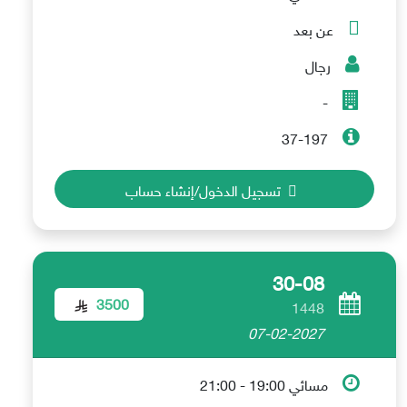
عن بعد
رجال
-
37-197
تسجيل الدخول/إنشاء حساب
30-08
3500
1448
07-02-2027
مسائي 19:00 - 21:00