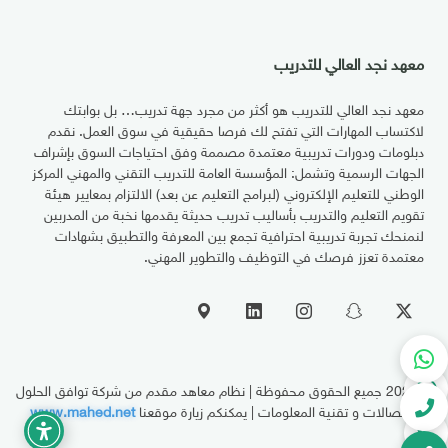
معهد نجد العالي للتدريب
معهد نجد العالي للتدريب هو أكثر من مجرد جهة تدريب… بل بوابتك
لاكتساب المهارات التي تفتح لك فرصا حقيقية في سوق العمل. نقدم
دبلومات ودورات تدريبية معتمدة مصممة وفق احتياجات السوق بإشراف
الجهات الرسمية وتشمل: المؤسسة العامة للتدريب التقني والمهني المركز
الوطني للتعليم الإلكتروني (لبرامج التعليم عن بعد) الالتزام بمعايير هيئة
تقويم التعليم والتدريب بأساليب تدريب حديثة يقدمها نخبة من المدربين
لنمنحك تجربة تدريبية احترافية تجمع بين المعرفة والتطبيق بشهادات
معتمدة تعزز فرصك في التوظيف والتطوير المهني.
© 2026
جميع الحقوق محفوظة | نظام معاهد مقدم من شركة توافق الحلول
للإتصالات و تقنية المعلومات | يمكنكم زيارة موقعنا
www.mahed.net