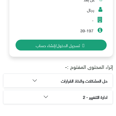
رجال
-
39-197
تسجيل الدخول/إنشاء حساب
إثراء المحتوى المفتوح :-
حل المشكلات واتخاذ القرارات
ادارة التنغيير - 2