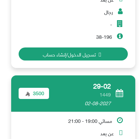
رجال
-
38-196
تسجيل الدخول/إنشاء حساب
29-02
3500
1449
02-08-2027
مسائي 19:00 - 21:00
عن بعد