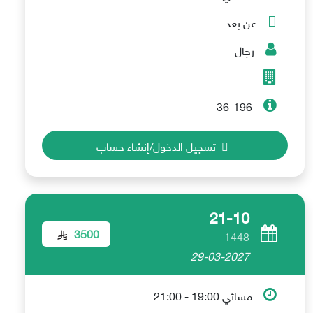
عن بعد
رجال
-
36-196
تسجيل الدخول/إنشاء حساب
21-10
3500
1448
29-03-2027
مسائي 19:00 - 21:00