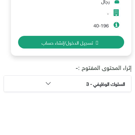
رجال
-
40-196
تسجيل الدخول/إنشاء حساب
إثراء المحتوى المفتوح :-
السلوك الوظيفي - 3