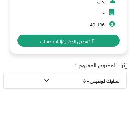
رجال
-
40-196
تسجيل الدخول/إنشاء حساب
إثراء المحتوى المفتوح :-
السلوك الوظيفي - 3