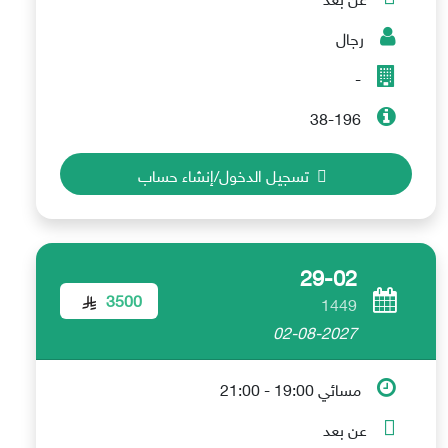
رجال
-
38-196
تسجيل الدخول/إنشاء حساب
29-02
3500
1449
02-08-2027
مسائي 19:00 - 21:00
عن بعد