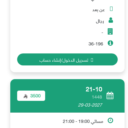
عن بعد
رجال
-
36-196
تسجيل الدخول/إنشاء حساب
21-10
3500
1448
29-03-2027
مسائي 19:00 - 21:00