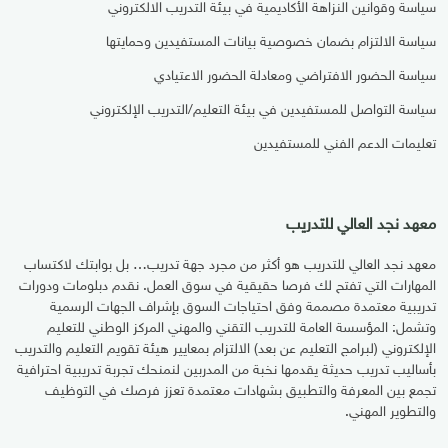
سياسة وقوانين النزاهة الأكاديمية في بيئة التدريب الالكتروني
سياسة الالتزام بضمان خصوصية بيانات المستفيدين وحمايتها
سياسة الحضور الافتراضي ومعادلة الحضور الاعتيادي
سياسة التواصل للمستفيدين في بيئة التعليم/التدريب الإلكتروني
تعليمات الدعم الفني للمستفيدين
معهد نجد العالي للتدريب
معهد نجد العالي للتدريب هو أكثر من مجرد جهة تدريب… بل بوابتك لاكتساب
المهارات التي تفتح لك فرصا حقيقية في سوق العمل. نقدم دبلومات ودورات
تدريبية معتمدة مصممة وفق احتياجات السوق بإشراف الجهات الرسمية
وتشمل: المؤسسة العامة للتدريب التقني والمهني المركز الوطني للتعليم
الإلكتروني (لبرامج التعليم عن بعد) الالتزام بمعايير هيئة تقويم التعليم والتدريب
بأساليب تدريب حديثة يقدمها نخبة من المدربين لنمنحك تجربة تدريبية احترافية
تجمع بين المعرفة والتطبيق بشهادات معتمدة تعزز فرصك في التوظيف
والتطوير المهني.