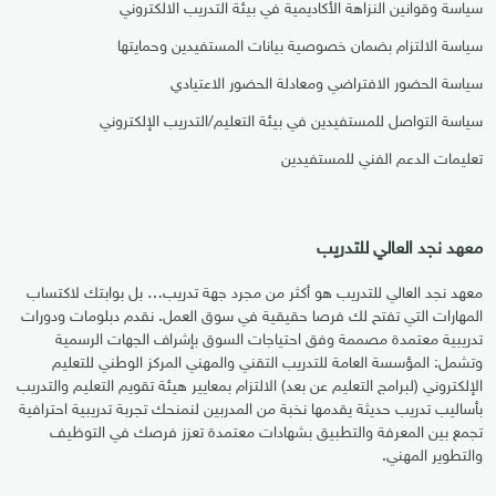
سياسة وقوانين النزاهة الأكاديمية في بيئة التدريب الالكتروني
سياسة الالتزام بضمان خصوصية بيانات المستفيدين وحمايتها
سياسة الحضور الافتراضي ومعادلة الحضور الاعتيادي
سياسة التواصل للمستفيدين في بيئة التعليم/التدريب الإلكتروني
تعليمات الدعم الفني للمستفيدين
معهد نجد العالي للتدريب
معهد نجد العالي للتدريب هو أكثر من مجرد جهة تدريب… بل بوابتك لاكتساب
المهارات التي تفتح لك فرصا حقيقية في سوق العمل. نقدم دبلومات ودورات
تدريبية معتمدة مصممة وفق احتياجات السوق بإشراف الجهات الرسمية
وتشمل: المؤسسة العامة للتدريب التقني والمهني المركز الوطني للتعليم
الإلكتروني (لبرامج التعليم عن بعد) الالتزام بمعايير هيئة تقويم التعليم والتدريب
بأساليب تدريب حديثة يقدمها نخبة من المدربين لنمنحك تجربة تدريبية احترافية
تجمع بين المعرفة والتطبيق بشهادات معتمدة تعزز فرصك في التوظيف
والتطوير المهني.