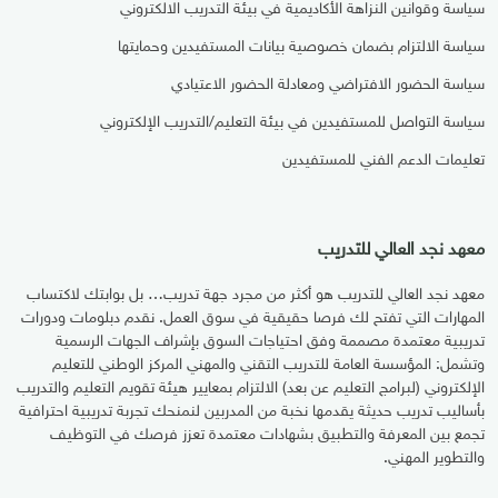
سياسة وقوانين النزاهة الأكاديمية في بيئة التدريب الالكتروني
سياسة الالتزام بضمان خصوصية بيانات المستفيدين وحمايتها
سياسة الحضور الافتراضي ومعادلة الحضور الاعتيادي
سياسة التواصل للمستفيدين في بيئة التعليم/التدريب الإلكتروني
تعليمات الدعم الفني للمستفيدين
معهد نجد العالي للتدريب
معهد نجد العالي للتدريب هو أكثر من مجرد جهة تدريب… بل بوابتك لاكتساب
المهارات التي تفتح لك فرصا حقيقية في سوق العمل. نقدم دبلومات ودورات
تدريبية معتمدة مصممة وفق احتياجات السوق بإشراف الجهات الرسمية
وتشمل: المؤسسة العامة للتدريب التقني والمهني المركز الوطني للتعليم
الإلكتروني (لبرامج التعليم عن بعد) الالتزام بمعايير هيئة تقويم التعليم والتدريب
بأساليب تدريب حديثة يقدمها نخبة من المدربين لنمنحك تجربة تدريبية احترافية
تجمع بين المعرفة والتطبيق بشهادات معتمدة تعزز فرصك في التوظيف
والتطوير المهني.