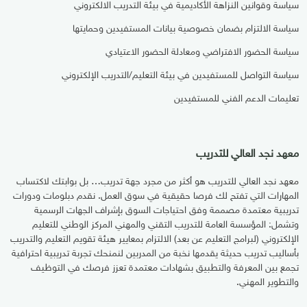
سياسة وقوانين النزاهة الأكاديمية في بيئة التدريب الالكتروني
سياسة الالتزام بضمان خصوصية بيانات المستفيدين وحمايتها
سياسة الحضور الافتراضي ومعادلة الحضور الاعتيادي
سياسة التواصل للمستفيدين في بيئة التعليم/التدريب الإلكتروني
تعليمات الدعم الفني للمستفيدين
معهد نجد العالي للتدريب
معهد نجد العالي للتدريب هو أكثر من مجرد جهة تدريب… بل بوابتك لاكتساب
المهارات التي تفتح لك فرصا حقيقية في سوق العمل. نقدم دبلومات ودورات
تدريبية معتمدة مصممة وفق احتياجات السوق بإشراف الجهات الرسمية
وتشمل: المؤسسة العامة للتدريب التقني والمهني المركز الوطني للتعليم
الإلكتروني (لبرامج التعليم عن بعد) الالتزام بمعايير هيئة تقويم التعليم والتدريب
بأساليب تدريب حديثة يقدمها نخبة من المدربين لنمنحك تجربة تدريبية احترافية
تجمع بين المعرفة والتطبيق بشهادات معتمدة تعزز فرصك في التوظيف
والتطوير المهني.